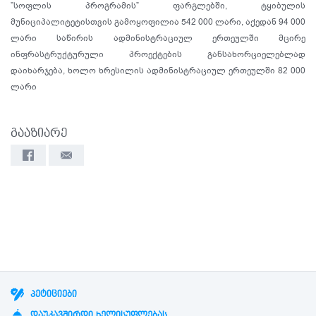
”სოფლის პროგრამის” ფარგლებში, ტყიბულის
მუნიციპალიტეტისთვის გამოყოფილია 542 000 ლარი, აქედან 94 000
ლარი საწირის ადმინისტრაციულ ერთეულში მცირე
ინფრასტრუქტურული პროექტების განსახორციელებლად
დაიხარჯება, ხოლო ხრესილის ადმინისტრაციულ ერთეულში 82 000
ლარი
გააზიარე
ᲞᲔᲢᲘᲪᲘᲔᲑᲘ
ᲓᲐᲣᲙᲐᲕᲨᲘᲠᲓᲘ ᲮᲔᲚᲘᲡᲣᲤᲚᲔᲑᲐᲡ