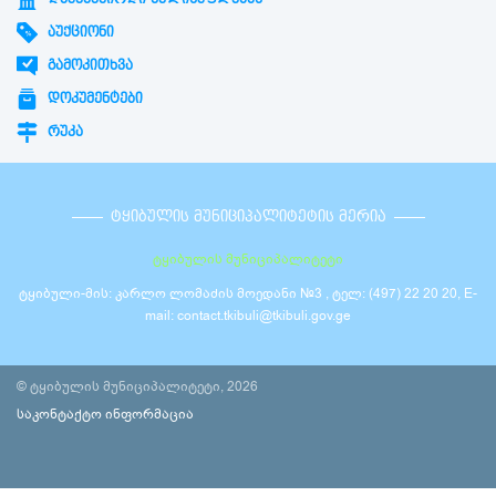
ᲐᲣᲥᲪᲘᲝᲜᲘ
ᲒᲐᲛᲝᲙᲘᲗᲮᲕᲐ
ᲓᲝᲙᲣᲛᲔᲜᲢᲔᲑᲘ
ᲠᲣᲙᲐ
ᲢᲧᲘᲑᲣᲚᲘᲡ ᲛᲣᲜᲘᲪᲘᲞᲐᲚᲘᲢᲔᲢᲘᲡ ᲛᲔᲠᲘᲐ
ტყიბულის მუნიციპალიტეტი
ტყიბული-მის: კარლო ლომაძის მოედანი №3 , ტელ: (497) 22 20 20, E-
mail: contact.tkibuli@tkibuli.gov.ge
© ტყიბულის მუნიციპალიტეტი, 2026
საკონტაქტო ინფორმაცია