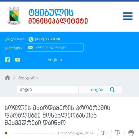
ᲢᲧᲘᲑᲣᲚᲘᲡ
ᲛᲣᲜᲘᲪᲘᲞᲐᲚᲘᲢᲔᲢᲘ
ᲢᲧᲘᲑᲣᲚᲘ
ცხელი ხაზი:
(497) 22 20 20
ᲛᲔᲠᲘᲐ
გამოწერა:
ᲡᲐᲙᲠᲔᲑᲣᲚᲝ
English
ᲛᲝᲥᲐᲚᲐᲥᲔᲡ
მთავარი
ᲡᲘᲐᲮᲚᲔᲔᲑᲘ
ᲡᲐᲯᲐᲠᲝ ᲘᲜᲤᲝ
სოფლის მხარდაჭერის პროგრამის
SMS ᲞᲚᲐᲢᲤᲝᲠᲛᲐ
ფარგლებში მოსახლეობასთან
შეხვედრები დაიწყო
ᲡᲔᲠᲕᲘᲡᲔᲑᲘ
1 თებერვალი, 2024