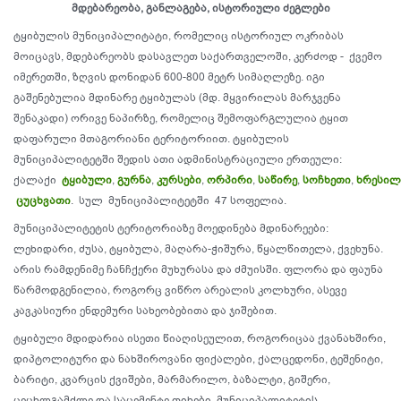
მდებარეობა, განლაგება, ისტორიული ძეგლები
ტყიბულის მუნიციპალიტატი, რომელიც ისტორიულ ოკრიბას
მოიცავს, მდებარეობს დასავლეთ საქართველოში, კერძოდ - ქვემო
იმერეთში, ზღვის დონიდან 600-800 მეტრ სიმაღლეზე. იგი
გაშენებულია მდინარე ტყიბულას (მდ. მყვირილას მარჯვენა
შენაკადი) ორივე ნაპირზე, რომელიც შემოფარგლულია ტყით
დაფარული მთაგორიანი ტერიტორიით. ტყიბულის
მუნიციპალიტეტში შედის ათი ადმინისტრაციული ერთეული:
ქალაქი
ტყიბული
,
გურნა
,
კურსები
,
ორპირი
,
საწირე
,
სოჩხეთი
,
ხრესილ
ცუცხვათი
. სულ მუნიციპალიტეტში 47 სოფელია.
მუნიციპალიტეტის ტერიტორიაზე მოედინება მდინარეები:
ლეხიდარი, ძუსა, ტყიბულა, მაღარა-ჭიშურა, წყალწითელა, ქვეხუნა.
არის რამდენიმე ჩანჩქერი მუხურასა და ძმუისში. ფლორა და ფაუნა
წარმოდგენილია, როგორც ვიწრო არეალის კოლხური, ასევე
კავკასიური ენდემური სახეობებითა და ჯიშებით.
ტყიბული მდიდარია ისეთი წიაღისეულით, როგორიცაა ქვანახშირი,
დიპტოლიტური და ნახშიროვანი ფიქალები, ქალცედონი, ტეშენიტი,
ბარიტი, კვარცის ქვიშები, მარმარილო, ბაზალტი, გიშერი,
ცეცხლგამძლე და საცემენტე თიხები. მუნიციპალიტეტის