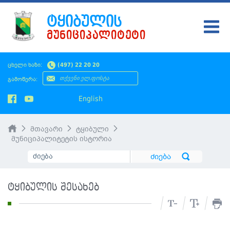
ᲢᲧᲘᲑᲣᲚᲘᲡ
ᲛᲣᲜᲘᲪᲘᲞᲐᲚᲘᲢᲔᲢᲘ
ᲢᲧᲘᲑᲣᲚᲘ
ცხელი ხაზი:
(497) 22 20 20
ᲛᲔᲠᲘᲐ
გამოწერა:
ᲡᲐᲙᲠᲔᲑᲣᲚᲝ
English
ᲛᲝᲥᲐᲚᲐᲥᲔᲡ
მთავარი
ტყიბული
ᲡᲘᲐᲮᲚᲔᲔᲑᲘ
მუნიციპალიტეტის ისტორია
ᲡᲐᲯᲐᲠᲝ ᲘᲜᲤᲝ
SMS ᲞᲚᲐᲢᲤᲝᲠᲛᲐ
ტყიბულის შესახებ
ᲡᲔᲠᲕᲘᲡᲔᲑᲘ