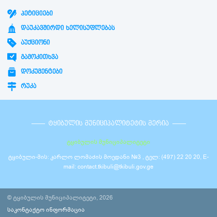
ᲞᲔᲢᲘᲪᲘᲔᲑᲘ
ᲓᲐᲣᲙᲐᲕᲨᲘᲠᲓᲘ ᲮᲔᲚᲘᲡᲣᲤᲚᲔᲑᲐᲡ
ᲐᲣᲥᲪᲘᲝᲜᲘ
ᲒᲐᲛᲝᲙᲘᲗᲮᲕᲐ
ᲓᲝᲙᲣᲛᲔᲜᲢᲔᲑᲘ
ᲠᲣᲙᲐ
ᲢᲧᲘᲑᲣᲚᲘᲡ ᲛᲣᲜᲘᲪᲘᲞᲐᲚᲘᲢᲔᲢᲘᲡ ᲛᲔᲠᲘᲐ
ტყიბულის მუნიციპალიტეტი
ტყიბული-მის: კარლო ლომაძის მოედანი №3 , ტელ: (497) 22 20 20, E-
mail: contact.tkibuli@tkibuli.gov.ge
© ტყიბულის მუნიციპალიტეტი, 2026
საკონტაქტო ინფორმაცია