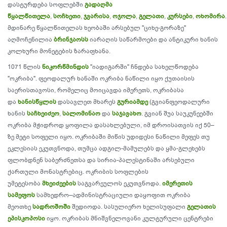
დასტურდება სოფლებში
გადაღმა
წყალწითელა
,
სოჩხეთი
,
ჯვარისა
,
ოჯოლა
,
გელათი
,
კურსები
,
ოხომირა
.
მდინარე წყალწითელას ხეობაში არსებულ "ციხე-გორაზე"
აღმოჩენილია
ბრინჯაოსს
იარაღის საწარმოები და ანტიკური ხანის
კოლხური მონეტების ზარაფხანა.
1071 წლის
ნიკორწმინდის
"იადიგარში" ჩნდება სახელწოდება
"ოკრიბა". ფეოდალურ ხანაში ოკრიბა ნაწილი იყო ქუთაისის
საერისთავოსი, რომელიც მოიცავდა იმერეთს, ოკრიბასა
და
ხანისწყლის
დასავლეთ მხარეს
გურიამდე
(გვიანფეოდალური
ხანის
საჩხეიძეო
,
სალომინაო
და
საჯავახო
. გვიან შუა საუკუნეებში
ოკრიბა მჭიდროდ ყოფილა დასახლებული, იმ დროისათვის იქ 50–
ზე მეტი სოფელი იყო. ოკრიბაში მიწის უდიდესი ნაწილი მეფეს თუ
ეკლესიას ეკუთვნოდა, თუმცა ადგილ-მამულებს და ყმა-გლეხებს
ფლობდნენ საბერძნეთსა და სირია-პალესტინაში არსებული
ქართული მონასტრებიც. ოკრიბის სოფლების
უმეტესობა
მხეიძეების
საგვარეულოს ეკუთვნოდა.
იმერეთის
სამეფოს
სამხედრო–ადმინისტრაციული დაყოფით ოკრიბა
მეოთხე
სადროშოში
შედიოდა. სასულიერო ხელისუფალი
გელათის
ეპისკოპოსი
იყო. ოკრიბას მნიშვნელოვანი კულტურული ცენტრები