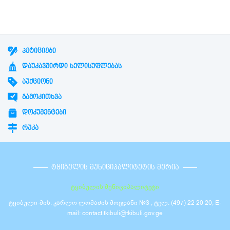
ᲞᲔᲢᲘᲪᲘᲔᲑᲘ
ᲓᲐᲣᲙᲐᲕᲨᲘᲠᲓᲘ ᲮᲔᲚᲘᲡᲣᲤᲚᲔᲑᲐᲡ
ᲐᲣᲥᲪᲘᲝᲜᲘ
ᲒᲐᲛᲝᲙᲘᲗᲮᲕᲐ
ᲓᲝᲙᲣᲛᲔᲜᲢᲔᲑᲘ
ᲠᲣᲙᲐ
ᲢᲧᲘᲑᲣᲚᲘᲡ ᲛᲣᲜᲘᲪᲘᲞᲐᲚᲘᲢᲔᲢᲘᲡ ᲛᲔᲠᲘᲐ
ტყიბულის მუნიციპალიტეტი
ტყიბული-მის: კარლო ლომაძის მოედანი №3 , ტელ: (497) 22 20 20, E-
mail: contact.tkibuli@tkibuli.gov.ge