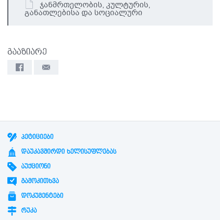
ჯანმრთელობის, კულტურის,
განათლებისა და სოციალური
მხარდაჭერის სამსახური
გააზიარე
ᲞᲔᲢᲘᲪᲘᲔᲑᲘ
ᲓᲐᲣᲙᲐᲕᲨᲘᲠᲓᲘ ᲮᲔᲚᲘᲡᲣᲤᲚᲔᲑᲐᲡ
ᲐᲣᲥᲪᲘᲝᲜᲘ
ᲒᲐᲛᲝᲙᲘᲗᲮᲕᲐ
ᲓᲝᲙᲣᲛᲔᲜᲢᲔᲑᲘ
ᲠᲣᲙᲐ