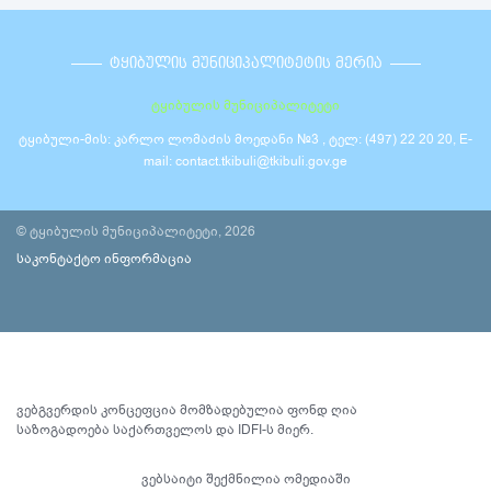
ᲢᲧᲘᲑᲣᲚᲘᲡ ᲛᲣᲜᲘᲪᲘᲞᲐᲚᲘᲢᲔᲢᲘᲡ ᲛᲔᲠᲘᲐ
ტყიბულის მუნიციპალიტეტი
ტყიბული-მის: კარლო ლომაძის მოედანი №3 , ტელ: (497) 22 20 20, E-
mail: contact.tkibuli@tkibuli.gov.ge
© ტყიბულის მუნიციპალიტეტი, 2026
საკონტაქტო ინფორმაცია
ვებგვერდის კონცეფცია მომზადებულია ფონდ ღია
საზოგადოება საქართველოს და IDFI-ს მიერ.
ვებსაიტი შექმნილია
ომედიაში