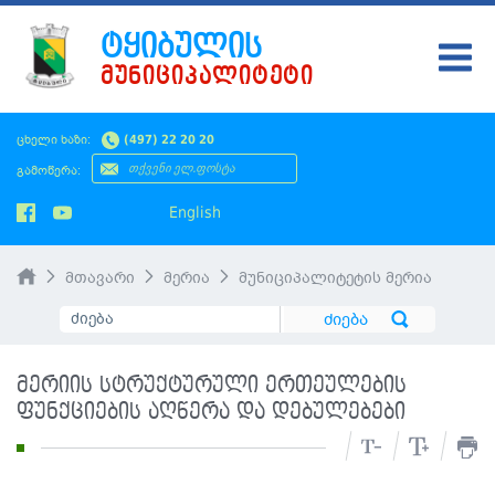
ᲢᲧᲘᲑᲣᲚᲘᲡ
ᲛᲣᲜᲘᲪᲘᲞᲐᲚᲘᲢᲔᲢᲘ
ᲢᲧᲘᲑᲣᲚᲘ
ცხელი ხაზი:
(497) 22 20 20
ᲛᲔᲠᲘᲐ
გამოწერა:
ᲡᲐᲙᲠᲔᲑᲣᲚᲝ
English
ᲛᲝᲥᲐᲚᲐᲥᲔᲡ
მთავარი
მერია
მუნიციპალიტეტის მერია
ᲡᲘᲐᲮᲚᲔᲔᲑᲘ
ᲡᲐᲯᲐᲠᲝ ᲘᲜᲤᲝ
მერიის სტრუქტურული ერთეულების
SMS ᲞᲚᲐᲢᲤᲝᲠᲛᲐ
ფუნქციების აღწერა და დებულებები
ᲡᲔᲠᲕᲘᲡᲔᲑᲘ