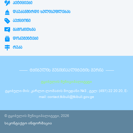
ᲞᲔᲢᲘᲪᲘᲔᲑᲘ
ᲓᲐᲣᲙᲐᲕᲨᲘᲠᲓᲘ ᲮᲔᲚᲘᲡᲣᲤᲚᲔᲑᲐᲡ
ᲐᲣᲥᲪᲘᲝᲜᲘ
ᲒᲐᲛᲝᲙᲘᲗᲮᲕᲐ
ᲓᲝᲙᲣᲛᲔᲜᲢᲔᲑᲘ
ᲠᲣᲙᲐ
ᲢᲧᲘᲑᲣᲚᲘᲡ ᲛᲣᲜᲘᲪᲘᲞᲐᲚᲘᲢᲔᲢᲘᲡ ᲛᲔᲠᲘᲐ
ტყიბულის მუნიციპალიტეტი
ტყიბული-მის: კარლო ლომაძის მოედანი №3 , ტელ: (497) 22 20 20, E-
mail: contact.tkibuli@tkibuli.gov.ge
© ტყიბულის მუნიციპალიტეტი, 2026
საკონტაქტო ინფორმაცია