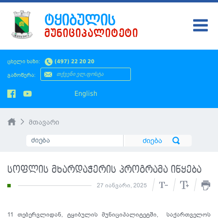
ᲢᲧᲘᲑᲣᲚᲘᲡ
ᲛᲣᲜᲘᲪᲘᲞᲐᲚᲘᲢᲔᲢᲘ
ᲢᲧᲘᲑᲣᲚᲘ
ცხელი ხაზი:
(497) 22 20 20
ᲛᲔᲠᲘᲐ
გამოწერა:
ᲡᲐᲙᲠᲔᲑᲣᲚᲝ
English
ᲛᲝᲥᲐᲚᲐᲥᲔᲡ
მთავარი
ᲡᲘᲐᲮᲚᲔᲔᲑᲘ
ᲡᲐᲯᲐᲠᲝ ᲘᲜᲤᲝ
სოფლის მხარდაჭერის პროგრამა იწყება
SMS ᲞᲚᲐᲢᲤᲝᲠᲛᲐ
27 იანვარი, 2025
ᲡᲔᲠᲕᲘᲡᲔᲑᲘ
11 თებერვლიდან, ტყიბულის მუნიციპალიტეტში, საქართველოს