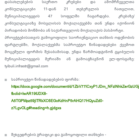
დასახლებების საერთო კრებები და ამომრჩეველთა
კონსულტაციები 11-დან 21 თებერვლის ჩათვლით,
მუნიციპალიტეტის 47 სოფელში ჩატარდება. კრებაზე/
კონსულტაციაზე მოსვლისას მოქალაქეებმა თან უნდა იქონიონ
პირადობის მოწმობა ან საქართველოს მოქალაქის პასპორტი.
პროექტებისათვის გამოყოფილი საორიენტაციო თანხის ოდენობის
ფარგლებში, მოქალაქეებმა საპროექტო წინადადებები ქვემოთ
მოცემული ფორმის შესაბამისად, უნდა წარმოადგინონ ტყიბულის
მუნიციპალიტეტის მერიაში ან გამოაგზავნონ ელ-ფოსტაზე:
tyibuli.infrastr@gmail.com
საპროექტო წინადადებების ფორმა:
https://docs.google.com/document/d/1ZbV77lCxyP1JDm_NFzlNhkZerGzUGj9
fbclid=IwAR19fJDX8-
A5TGPMpz59jlTRkXC6EGoKdHnP5rAHQ17HQyuZd0-
z7LgvOLg#heading=h.gjdgxs
შეხვედრების გრაფიკი და გამოყოფილი თანხები -