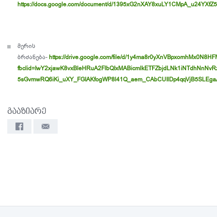
https://docs.google.com/document/d/1395xG2nXAY8xuLY1CMpA_u24YXfZ5
მერის
ბრძანება-
https://drive.google.com/file/d/1y4ma8r0yXnVBpxomhMx0N8H
fbclid=IwY2xjawK8vxBleHRuA2FlbQIxMABicmlkETFZbjdLNk1iNTdhNnNv
5sGvmwRQ6iKi_uXY_FGIAKfogWP8l41Q_aem_CAbCUIlDp4qqVjB5SLEga
გააზიარე