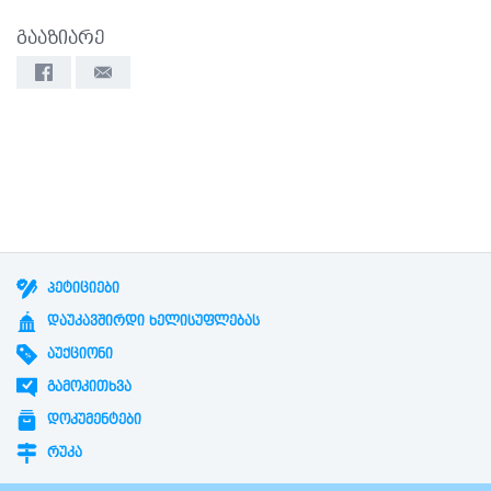
გააზიარე
ᲞᲔᲢᲘᲪᲘᲔᲑᲘ
ᲓᲐᲣᲙᲐᲕᲨᲘᲠᲓᲘ ᲮᲔᲚᲘᲡᲣᲤᲚᲔᲑᲐᲡ
ᲐᲣᲥᲪᲘᲝᲜᲘ
ᲒᲐᲛᲝᲙᲘᲗᲮᲕᲐ
ᲓᲝᲙᲣᲛᲔᲜᲢᲔᲑᲘ
ᲠᲣᲙᲐ