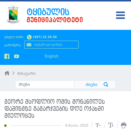
ᲢᲧᲘᲑᲣᲚᲘᲡ
ᲛᲣᲜᲘᲪᲘᲞᲐᲚᲘᲢᲔᲢᲘ
ᲢᲧᲘᲑᲣᲚᲘ
ცხელი ხაზი:
(497) 22 20 20
ᲛᲔᲠᲘᲐ
გამოწერა:
ᲡᲐᲙᲠᲔᲑᲣᲚᲝ
English
ᲛᲝᲥᲐᲚᲐᲥᲔᲡ
მთავარი
ᲡᲘᲐᲮᲚᲔᲔᲑᲘ
ᲡᲐᲯᲐᲠᲝ ᲘᲜᲤᲝ
მეორე მსოფლიო ომის მონაწილეს
SMS ᲞᲚᲐᲢᲤᲝᲠᲛᲐ
ფაშიზმზე გამარჯვების დღე ოჯახში
მიულოცეს
ᲡᲔᲠᲕᲘᲡᲔᲑᲘ
9 მაისი, 2022