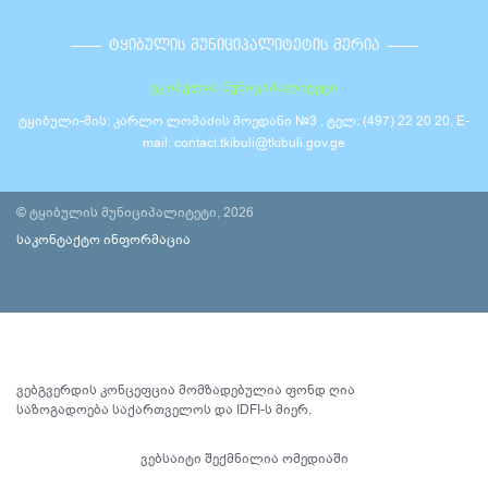
ᲢᲧᲘᲑᲣᲚᲘᲡ ᲛᲣᲜᲘᲪᲘᲞᲐᲚᲘᲢᲔᲢᲘᲡ ᲛᲔᲠᲘᲐ
ტყიბულის მუნიციპალიტეტი
ტყიბული-მის: კარლო ლომაძის მოედანი №3 , ტელ: (497) 22 20 20, E-
mail: contact.tkibuli@tkibuli.gov.ge
© ტყიბულის მუნიციპალიტეტი, 2026
საკონტაქტო ინფორმაცია
ვებგვერდის კონცეფცია მომზადებულია ფონდ ღია
საზოგადოება საქართველოს და IDFI-ს მიერ.
ვებსაიტი შექმნილია
ომედიაში