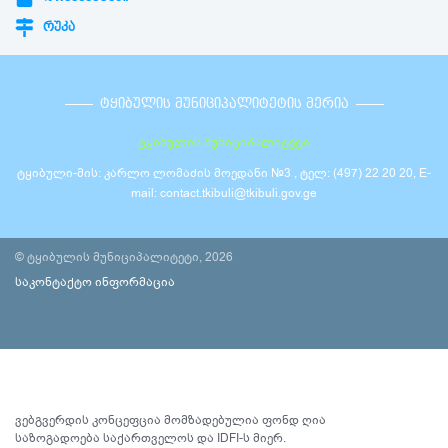
ᲠᲣᲙᲐ
ᲢᲧᲘᲑᲣᲚᲘᲡ ᲛᲣᲜᲘᲪᲘᲞᲐᲚᲘᲢᲔᲢᲘᲡ ᲛᲔᲠᲘᲐ
ტყიბულის მუნიციპალიტეტი
ტყიბული-მის: კარლო ლომაძის მოედანი №3 , ტელ: (497) 22 20 20, E-
mail: contact.tkibuli@tkibuli.gov.ge
© ტყიბულის მუნიციპალიტეტი, 2026
საკონტაქტო ინფორმაცია
ვებგვერდის კონცეფცია მომზადებულია ფონდ ღია
საზოგადოება საქართველოს და IDFI-ს მიერ.