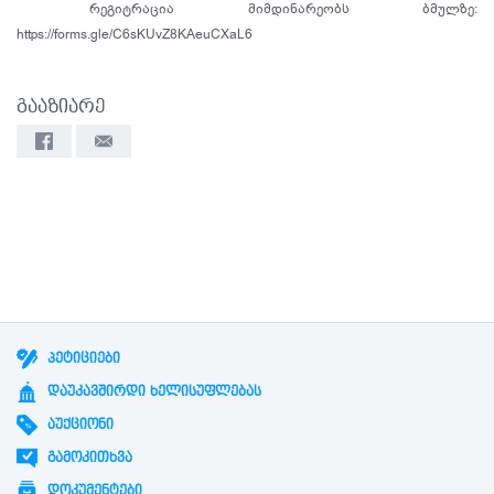
რეგიტრაცია მიმდინარეობს ბმულზე:
https://forms.gle/C6sKUvZ8KAeuCXaL6
გააზიარე
ᲞᲔᲢᲘᲪᲘᲔᲑᲘ
ᲓᲐᲣᲙᲐᲕᲨᲘᲠᲓᲘ ᲮᲔᲚᲘᲡᲣᲤᲚᲔᲑᲐᲡ
ᲐᲣᲥᲪᲘᲝᲜᲘ
ᲒᲐᲛᲝᲙᲘᲗᲮᲕᲐ
ᲓᲝᲙᲣᲛᲔᲜᲢᲔᲑᲘ