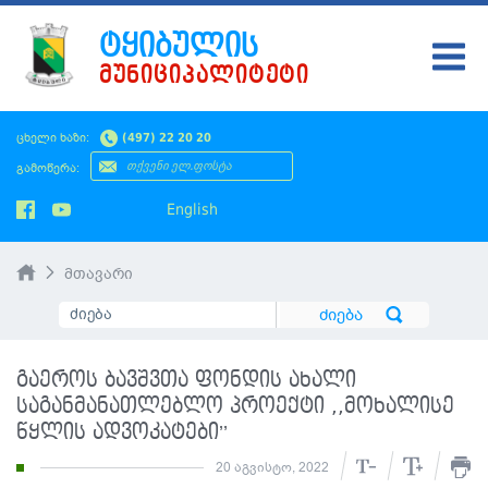
ᲢᲧᲘᲑᲣᲚᲘᲡ
ᲛᲣᲜᲘᲪᲘᲞᲐᲚᲘᲢᲔᲢᲘ
ᲢᲧᲘᲑᲣᲚᲘ
ცხელი ხაზი:
(497) 22 20 20
ᲛᲔᲠᲘᲐ
გამოწერა:
ᲡᲐᲙᲠᲔᲑᲣᲚᲝ
English
ᲛᲝᲥᲐᲚᲐᲥᲔᲡ
მთავარი
ᲡᲘᲐᲮᲚᲔᲔᲑᲘ
ᲡᲐᲯᲐᲠᲝ ᲘᲜᲤᲝ
გაეროს ბავშვთა ფონდის ახალი
SMS ᲞᲚᲐᲢᲤᲝᲠᲛᲐ
საგანმანათლებლო პროექტი ,,მოხალისე
წყლის ადვოკატები’’
ᲡᲔᲠᲕᲘᲡᲔᲑᲘ
20 აგვისტო, 2022