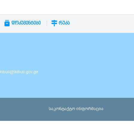
ᲓᲝᲙᲣᲛᲔᲜᲢᲔᲑᲘ
ᲠᲣᲙᲐ
buli@tkibuli.gov.ge
საკონტაქტო ინფორმაცია