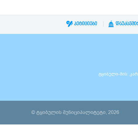
ᲞᲔᲢᲘᲪᲘᲔᲑᲘ
ᲓᲐᲣᲙᲐᲕᲨᲘ
ტყიბული-მის: კარლო
© ტყიბულის მუნიციპალიტეტი, 2026