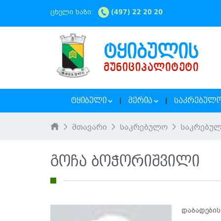
ცხელი ხაზი:
(497) 22 20 20
ᲢᲧᲘᲑᲣᲚᲘᲡ
ᲛᲣᲜᲘᲪᲘᲞᲐᲚᲘᲢᲔᲢᲘ
ᲢᲧᲘᲑᲣᲚᲘ
ᲛᲔᲠᲘᲐ
ᲡᲐᲙᲠᲔᲑᲣᲚ
მთავარი
საკრებულო
საკრებულ
გოჩა ბოჭორიშვილი
დაბადების