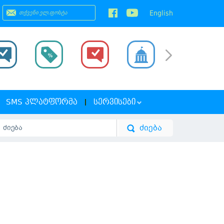
English
SMS ᲞᲚᲐᲢᲤᲝᲠᲛᲐ
ᲡᲔᲠᲕᲘᲡᲔᲑᲘ