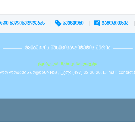
ᲠᲓᲘ ᲮᲔᲚᲘᲡᲣᲤᲚᲔᲑᲐᲡ
ᲐᲣᲥᲪᲘᲝᲜᲘ
ᲒᲐᲛᲝᲙᲘᲗᲮᲕᲐ
ᲢᲧᲘᲑᲣᲚᲘᲡ ᲛᲣᲜᲘᲪᲘᲞᲐᲚᲘᲢᲔᲢᲘᲡ ᲛᲔᲠᲘᲐ
ტყიბულის მუნიციპალიტეტი
 ლომაძის მოედანი №3 , ტელ: (497) 22 20 20, E- mail: contact.tki