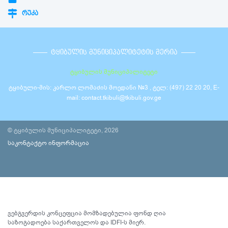
ᲠᲣᲙᲐ
ᲢᲧᲘᲑᲣᲚᲘᲡ ᲛᲣᲜᲘᲪᲘᲞᲐᲚᲘᲢᲔᲢᲘᲡ ᲛᲔᲠᲘᲐ
ტყიბულის მუნიციპალიტეტი
ტყიბული-მის: კარლო ლომაძის მოედანი №3 , ტელ: (497) 22 20 20, E-
mail: contact.tkibuli@tkibuli.gov.ge
© ტყიბულის მუნიციპალიტეტი, 2026
საკონტაქტო ინფორმაცია
ვებგვერდის კონცეფცია მომზადებულია ფონდ ღია
საზოგადოება საქართველოს და IDFI-ს მიერ.