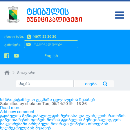
ᲢᲧᲘᲑᲣᲚᲘᲡ
ᲛᲣᲜᲘᲪᲘᲞᲐᲚᲘᲢᲔᲢᲘ
ᲢᲧᲘᲑᲣᲚᲘ
ცხელი ხაზი:
(497) 22 20 20
ᲛᲔᲠᲘᲐ
გამოწერა:
ᲡᲐᲙᲠᲔᲑᲣᲚᲝ
English
ᲛᲝᲥᲐᲚᲐᲥᲔᲡ
მთავარი
ᲡᲘᲐᲮᲚᲔᲔᲑᲘ
ᲡᲐᲯᲐᲠᲝ ᲘᲜᲤᲝ
საპრივატიზაციო გეგმაში ცვლილების შესახებ
SMS ᲞᲚᲐᲢᲤᲝᲠᲛᲐ
Submitted by
shota
on Tue, 05/14/2019 - 16:36
Read more
Add new comment
ᲡᲔᲠᲕᲘᲡᲔᲑᲘ
ტყიბულის მუნიციპალიტეტის მერიასა და ტყიბულის რაიონის
განვითარების ფონდს შორის ტყიბულის მუნიციპალიტეტის
საკუთრებაში არსებული მოძრავი ქონების თხოვების
ხელშეკრულების შესახებ