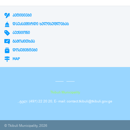
ᲞᲔᲢᲘᲪᲘᲔᲑᲘ
ᲓᲐᲣᲙᲐᲕᲨᲘᲠᲓᲘ ᲮᲔᲚᲘᲡᲣᲤᲚᲔᲑᲐᲡ
ᲐᲣᲥᲪᲘᲝᲜᲘ
ᲒᲐᲛᲝᲙᲘᲗᲮᲕᲐ
ᲓᲝᲙᲣᲛᲔᲜᲢᲔᲑᲘ
MAP
Tkibuli Municipality
, ტელ: (497) 22 20 20, E- mail: contact.tkibuli@tkibuli.gov.ge
© Tkibuli Municipality, 2026